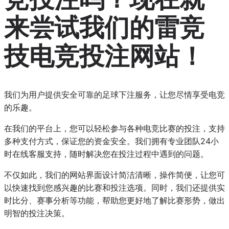
来尝试我们的雷竞
技电竞投注网站！
我们为用户提供安全可靠的足球下注服务，让您尽情享受电竞
的乐趣。
在我们的平台上，您可以轻松参与各种电竞比赛的投注，支持
多种支付方式，保证您的资金安全。我们拥有专业团队24小
时在线客服支持，随时解决您在投注过程中遇到的问题。
不仅如此，我们的网站界面设计简洁清晰，操作简便，让您可
以快速找到您感兴趣的比赛和投注选项。同时，我们还提供实
时比分、赛事分析等功能，帮助您更好地了解比赛形势，做出
明智的投注决策。