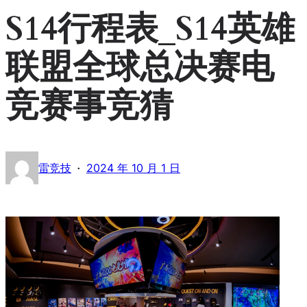
S14行程表_S14英雄
联盟全球总决赛电
竞赛事竞猜
·
雷竞技
2024 年 10 月 1 日