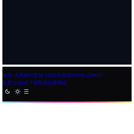
首页–无畏契约竞猜-2025无畏契约(VALORANT、
瓦罗兰特)VCT冠军巡回赛网站