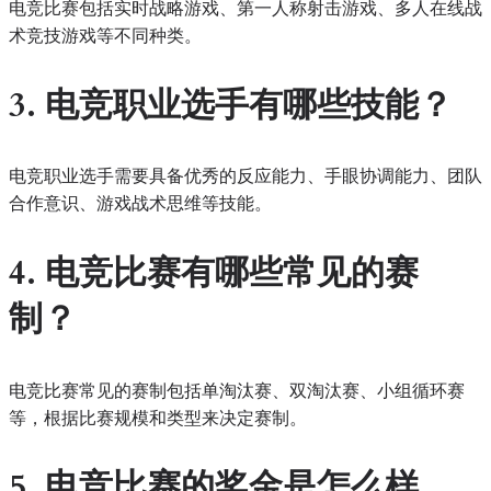
电竞比赛包括实时战略游戏、第一人称射击游戏、多人在线战
术竞技游戏等不同种类。
3. 电竞职业选手有哪些技能？
电竞职业选手需要具备优秀的反应能力、手眼协调能力、团队
合作意识、游戏战术思维等技能。
4. 电竞比赛有哪些常见的赛
制？
电竞比赛常见的赛制包括单淘汰赛、双淘汰赛、小组循环赛
等，根据比赛规模和类型来决定赛制。
5. 电竞比赛的奖金是怎么样