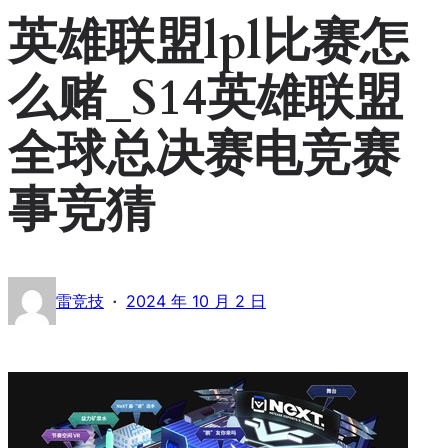
英雄联盟lpl比赛怎
么赌_S14英雄联盟
全球总决赛电竞赛
事竞猜
·
雷竞技
2024 年 10 月 2 日