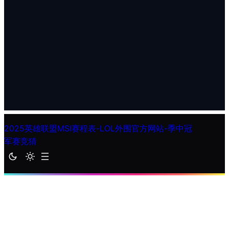
2025英雄联盟MSI赛程表-LOL外围官方网站-季中冠
军赛竞猜