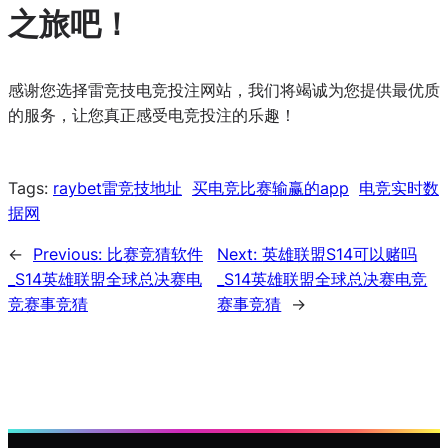
之旅吧！
感谢您选择雷竞技电竞投注网站，我们将竭诚为您提供最优质
的服务，让您真正感受电竞投注的乐趣！
Tags:
raybet雷竞技地址
买电竞比赛输赢的app
电竞实时数
据网
←
Previous:
比赛竞猜软件
Next:
英雄联盟S14可以赌吗
_S14英雄联盟全球总决赛电
_S14英雄联盟全球总决赛电竞
竞赛事竞猜
赛事竞猜
→