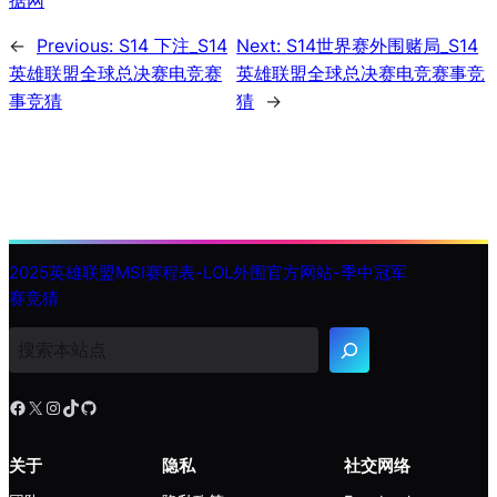
据网
←
Previous:
S14 下注_S14
Next:
S14世界赛外围赌局_S14
英雄联盟全球总决赛电竞赛
英雄联盟全球总决赛电竞赛事竞
事竞猜
猜
→
2025英雄联盟MSI赛程表-LOL外围官方网站-季中冠军
赛竞猜
搜
索
Facebook
X
Instagram
TikTok
GitHub
关于
隐私
社交网络