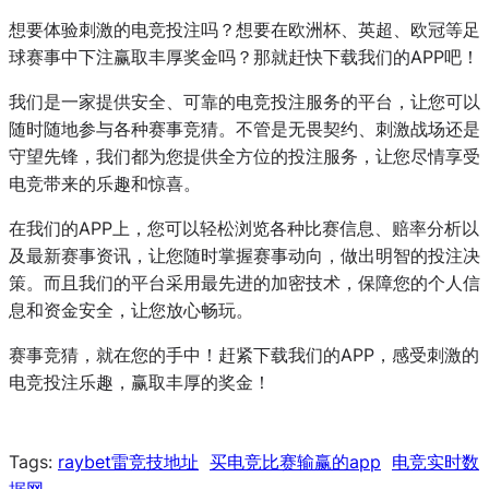
想要体验刺激的电竞投注吗？想要在欧洲杯、英超、欧冠等足
球赛事中下注赢取丰厚奖金吗？那就赶快下载我们的APP吧！
我们是一家提供安全、可靠的电竞投注服务的平台，让您可以
随时随地参与各种赛事竞猜。不管是无畏契约、刺激战场还是
守望先锋，我们都为您提供全方位的投注服务，让您尽情享受
电竞带来的乐趣和惊喜。
在我们的APP上，您可以轻松浏览各种比赛信息、赔率分析以
及最新赛事资讯，让您随时掌握赛事动向，做出明智的投注决
策。而且我们的平台采用最先进的加密技术，保障您的个人信
息和资金安全，让您放心畅玩。
赛事竞猜，就在您的手中！赶紧下载我们的APP，感受刺激的
电竞投注乐趣，赢取丰厚的奖金！
Tags:
raybet雷竞技地址
买电竞比赛输赢的app
电竞实时数