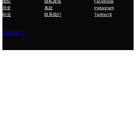
团队
隐私政策
Facebook
历史
条款
Instagram
职业
联系我们
Twitter/X
返回顶部 ↑