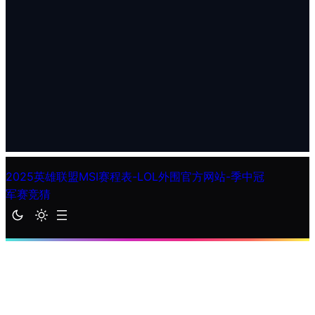
2025英雄联盟MSI赛程表-LOL外围官方网站-季中冠
军赛竞猜