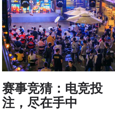
赛事竞猜：电竞投
注，尽在手中