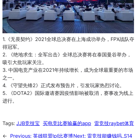
1.《无畏契约》2021全球总决赛在上海成功举办，FPX战队夺
得冠军。
2. 《绝地求生：全军出击》全球总决赛将在泰国曼谷举办，
吸引大批玩家关注。
3. 中国电竞产业在2021年持续增长，成为全球最重要的市场
之一。
4. 《守望先锋2》正式发布预告片，引发玩家热烈讨论。
5. 《DOTA2》国际邀请赛因疫情影响被取消，赛事改为线上
进行。
Tags:
JJB竞技宝
买电竞比赛输赢的app
雷竞技raybet体育
←
Previous:
英雄联盟lpl比赛博
Next:
雷竞技能赚钱吗_S14