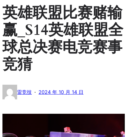
英雄联盟比赛赌输
赢_S14英雄联盟全
球总决赛电竞赛事
竞猜
·
雷竞技
2024 年 10 月 14 日