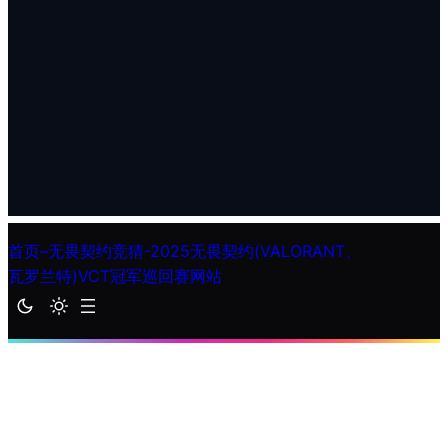
首页–无畏契约竞猜-2025无畏契约(VALORANT、
瓦罗兰特)VCT冠军巡回赛网站