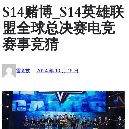
S14赌博_S14英雄联
盟全球总决赛电竞
赛事竞猜
·
雷竞技
2024 年 10 月 19 日