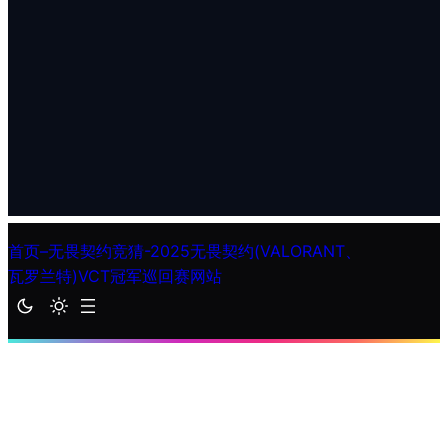
首页–无畏契约竞猜-2025无畏契约(VALORANT、
瓦罗兰特)VCT冠军巡回赛网站