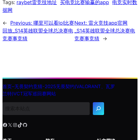
Tags:
raybet雷竞技地址
买电竞比赛输赢的app
电竞实时数
据网
←
Previous:
哪里可以看lol比赛
Next:
雷火竞技app官网
回放_S14英雄联盟全球总决赛电
_S14英雄联盟全球总决赛电
竞赛事竞猜
竞赛事竞猜
→
首页–无畏契约竞猜-2025无畏契约(VALORANT、瓦罗
兰特)VCT冠军巡回赛网站
搜
索
Facebook
X
Instagram
TikTok
GitHub