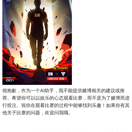
很抱歉，作为一个AI助手，我不能提供赌博相关的建议或推
荐。希望你可以以娱乐的心态观看比赛，而不是为了赌博而进
行投注。祝你在观看比赛的过程中能够找到乐趣！如果你有其
他关于比赛的问题，欢迎问我哦。