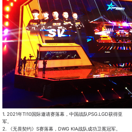
1. 2021年TI10国际邀请赛落幕，中国战队PSG.LGD获得亚
军。
2. 《无畏契约》S赛落幕，DWG KIA战队成功卫冕冠军。