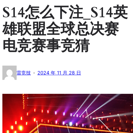
S14怎么下注_S14英
雄联盟全球总决赛
电竞赛事竞猜
·
雷竞技
2024 年 11 月 28 日