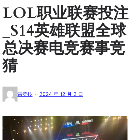
LOL职业联赛投注
_S14英雄联盟全球
总决赛电竞赛事竞
猜
·
雷竞技
2024 年 12 月 2 日