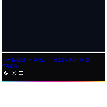
2025英雄联盟MSI赛程表-LOL外围官方网站-季中冠
军赛竞猜