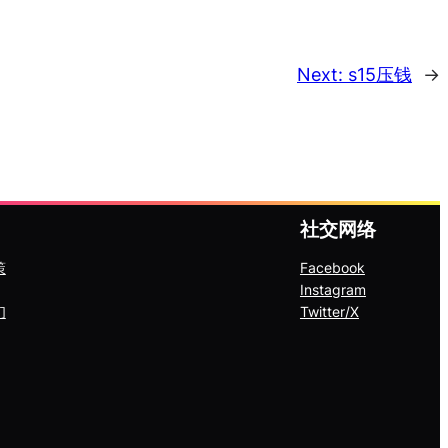
Next:
s15压钱
→
社交网络
策
Facebook
Instagram
们
Twitter/X