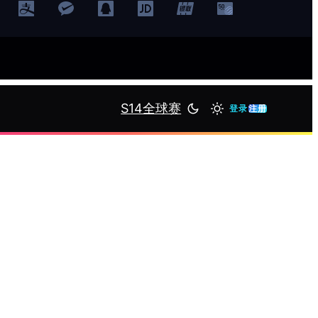
S14全球赛
登录
注册