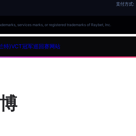
罗兰特)VCT冠军巡回赛网站
赌博