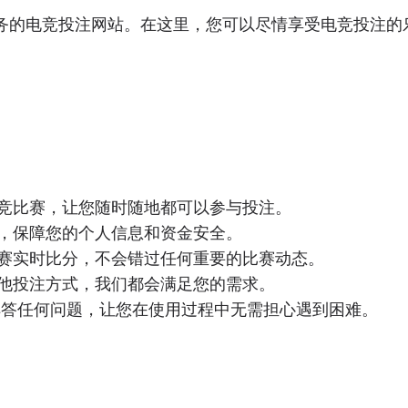
务的电竞投注网站。在这里，您可以尽情享受电竞投注的
竞比赛，让您随时随地都可以参与投注。
，保障您的个人信息和资金安全。
赛实时比分，不会错过任何重要的比赛动态。
他投注方式，我们都会满足您的需求。
解答任何问题，让您在使用过程中无需担心遇到困难。