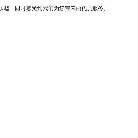
乐趣，同时感受到我们为您带来的优质服务。