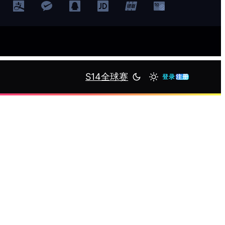
S14全球赛
登录
注册