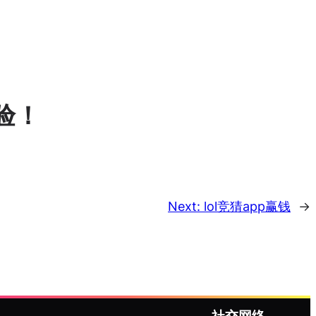
验！
Next:
lol竞猜app赢钱
→