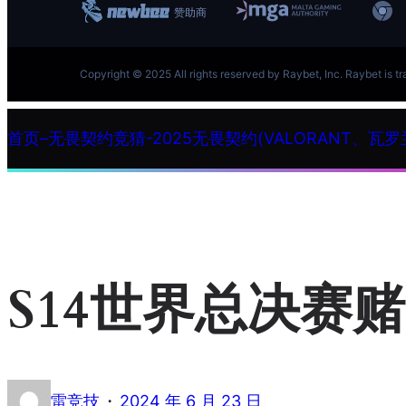
跳
首页–无畏契约竞猜-2025无畏契约(VALORANT、瓦
至
内
容
S14世界总决赛
·
雷竞技
2024 年 6 月 23 日