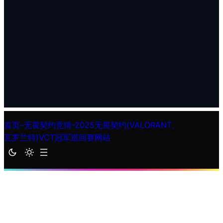
首页–无畏契约竞猜-2025无畏契约(VALORANT、
瓦罗兰特)VCT冠军巡回赛网站