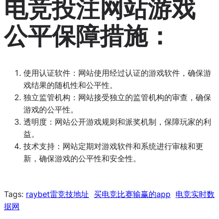
电竞投注网站游戏
公平保障措施：
使用认证软件：网站使用经过认证的游戏软件，确保游
戏结果的随机性和公平性。
独立监管机构：网站接受独立的监管机构的审查，确保
游戏的公平性。
透明度：网站公开游戏规则和派奖机制，保障玩家的利
益。
技术支持：网站定期对游戏软件和系统进行审核和更
新，确保游戏的公平性和安全性。
Tags:
raybet雷竞技地址
买电竞比赛输赢的app
电竞实时数
据网