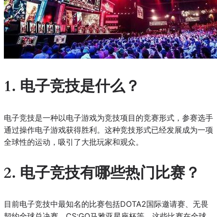
1. 电子竞技是什么？
电子竞技是一种以电子游戏为竞技项目的竞赛形式，参赛选手
通过操作电子游戏获得胜利。这种竞技形式已经发展成为一项
全球性的运动，吸引了大批玩家和观众。
2. 电子竞技有哪些热门比赛？
目前电子竞技中最知名的比赛包括DOTA2国际邀请赛、无畏
契约全球总决赛、CS:GO马雅亚星座杯等。这些比赛在全球