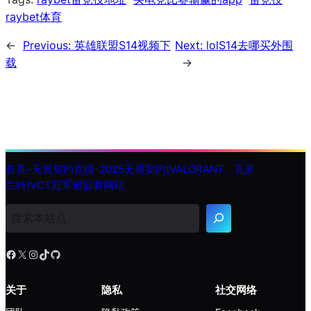
raybet体育
←
Previous:
英雄联盟S14视频下
Next:
lolS14去哪买外围
载
→
首页–无畏契约竞猜-2025无畏契约(VALORANT、瓦罗
兰特)VCT冠军巡回赛网站
搜
索
Facebook
X
Instagram
TikTok
GitHub
关于
隐私
社交网络