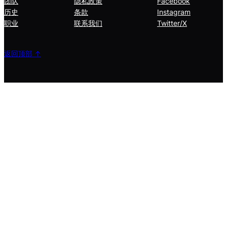
团队
隐私政策
Facebook
历史
条款
Instagram
职业
联系我们
Twitter/X
返回顶部 ↑