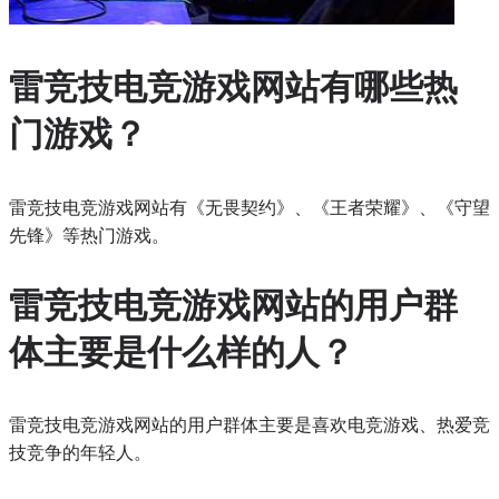
雷竞技电竞游戏网站有哪些热
门游戏？
雷竞技电竞游戏网站有《无畏契约》、《王者荣耀》、《守望
先锋》等热门游戏。
雷竞技电竞游戏网站的用户群
体主要是什么样的人？
雷竞技电竞游戏网站的用户群体主要是喜欢电竞游戏、热爱竞
技竞争的年轻人。