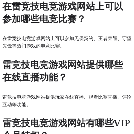
在雷竞技电竞游戏网站上可以
参加哪些电竞比赛？
在雷竞技电竞游戏网站上可以参加无畏契约、王者荣耀、守望
先锋等热门游戏的电竞比赛。
雷竞技电竞游戏网站提供哪些
在线直播功能？
雷竞技电竞游戏网站提供玩家在线直播、观看比赛直播、评论
互动等功能。
雷竞技电竞游戏网站有哪些VIP