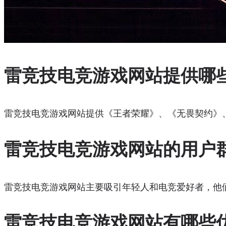
雷竞技电竞游戏网站提供哪
雷竞技电竞游戏网站提供《王者荣耀》、《无畏契约》
雷竞技电竞游戏网站的用户
雷竞技电竞游戏网站主要吸引年轻人和电竞爱好者，他
雷竞技电竞游戏网站有哪些