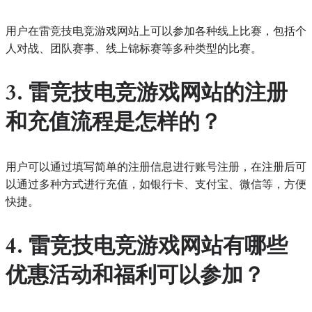
用户在雷竞技电竞游戏网站上可以参加各种线上比赛，包括个
人对战、团队赛事、线上锦标赛等多种类型的比赛。
3. 雷竞技电竞游戏网站的注册
和充值流程是怎样的？
用户可以通过填写简单的注册信息进行账号注册，在注册后可
以通过多种方式进行充值，如银行卡、支付宝、微信等，方便
快捷。
4. 雷竞技电竞游戏网站有哪些
优惠活动和福利可以参加？