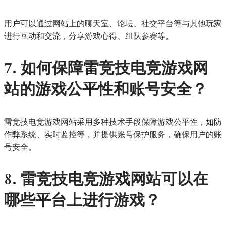
用户可以通过网站上的聊天室、论坛、社交平台等与其他玩家
进行互动和交流，分享游戏心得、组队参赛等。
7. 如何保障雷竞技电竞游戏网
站的游戏公平性和账号安全？
雷竞技电竞游戏网站采用多种技术手段保障游戏公平性，如防
作弊系统、实时监控等，并提供账号保护服务，确保用户的账
号安全。
8. 雷竞技电竞游戏网站可以在
哪些平台上进行游戏？