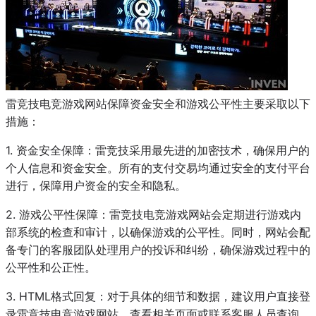
雷竞技电竞游戏网站保障资金安全和游戏公平性主要采取以下
措施：
1. 资金安全保障：雷竞技采用最先进的加密技术，确保用户的
个人信息和资金安全。所有的支付交易均通过安全的支付平台
进行，保障用户资金的安全和隐私。
2. 游戏公平性保障：雷竞技电竞游戏网站会定期进行游戏内
部系统的检查和审计，以确保游戏的公平性。同时，网站会配
备专门的客服团队处理用户的投诉和纠纷，确保游戏过程中的
公平性和公正性。
3. HTML格式回复：对于具体的细节和数据，建议用户直接登
录雷竞技电竞游戏网站，查看相关页面或联系客服人员查询。