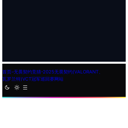
首页–无畏契约竞猜-2025无畏契约(VALORANT、
瓦罗兰特)VCT冠军巡回赛网站