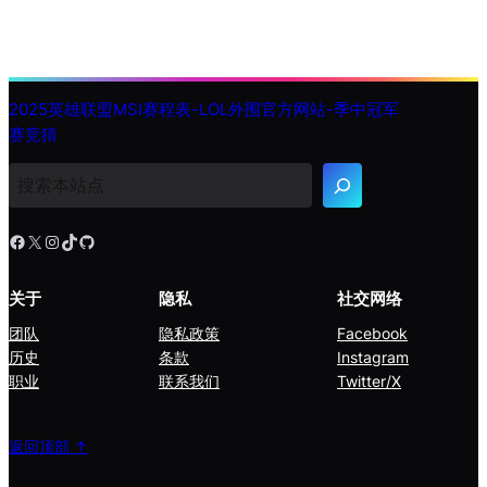
2025英雄联盟MSI赛程表-LOL外围官方网站-季中冠军
赛竞猜
搜
索
Facebook
X
Instagram
TikTok
GitHub
关于
隐私
社交网络
团队
隐私政策
Facebook
历史
条款
Instagram
职业
联系我们
Twitter/X
返回顶部 ↑