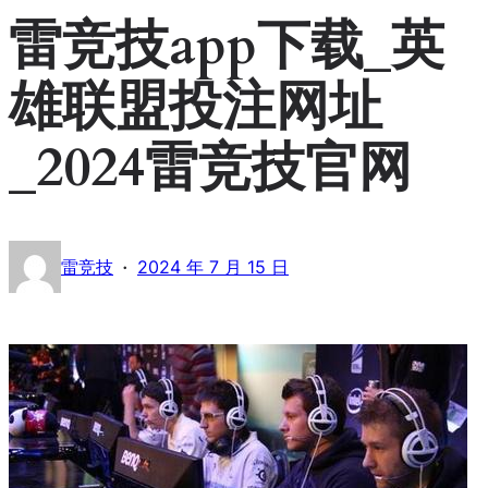
雷竞技app下载_英
雄联盟投注网址
_2024雷竞技官网
·
雷竞技
2024 年 7 月 15 日