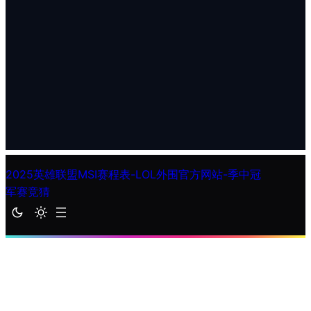
2025英雄联盟MSI赛程表-LOL外围官方网站-季中冠
军赛竞猜