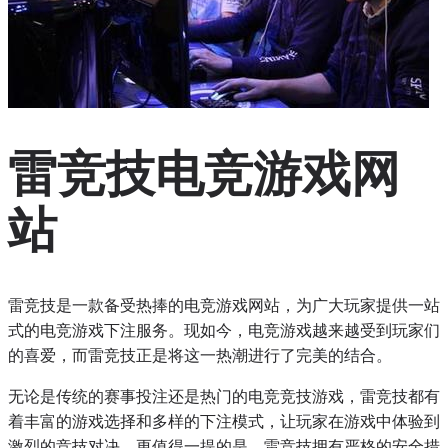
雷竞技电竞游戏网
站
雷竞技是一款备受热捧的电竞游戏网站，为广大玩家提供一站
式的电竞游戏下注服务。现如今，电竞游戏越来越受到玩家们
的喜爱，而雷竞技正是将这一热潮进行了完美的结合。
无论是传统的赛事投注还是热门的电竞竞技游戏，雷竞技都有
着丰富的游戏选择和多样的下注模式，让玩家在游戏中体验到
激烈的竞技对决。更值得一提的是，雷竞技拥有严格的安全措