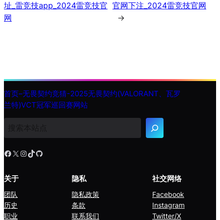
址_雷竞技app_2024雷竞技官
官网下注_2024雷竞技官网
网
→
首页–无畏契约竞猜-2025无畏契约(VALORANT、瓦罗
兰特)VCT冠军巡回赛网站
搜
索
Facebook
X
Instagram
TikTok
GitHub
关于
隐私
社交网络
团队
隐私政策
Facebook
历史
条款
Instagram
职业
联系我们
Twitter/X