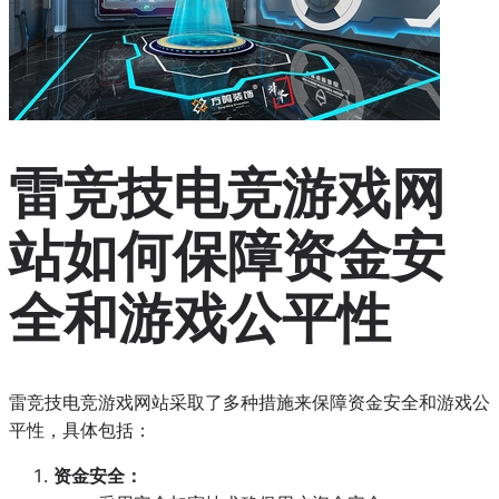
雷竞技电竞游戏网
站如何保障资金安
全和游戏公平性
雷竞技电竞游戏网站采取了多种措施来保障资金安全和游戏公
平性，具体包括：
资金安全：