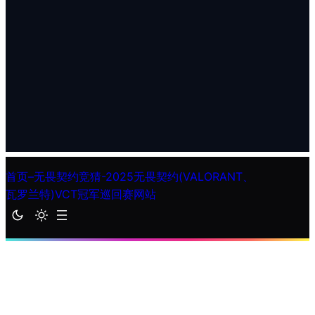
首页–无畏契约竞猜-2025无畏契约(VALORANT、
瓦罗兰特)VCT冠军巡回赛网站