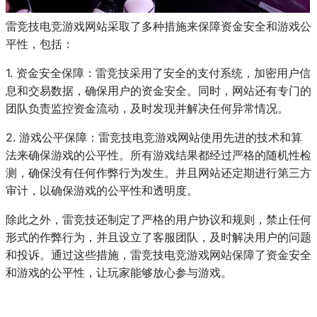
雷竞技电竞游戏网站采取了多种措施来保障资金安全和游戏公
平性，包括：
1. 资金安全保障：雷竞技采用了安全的支付系统，加密用户信
息和交易数据，确保用户的资金安全。同时，网站还有专门的
团队负责监控资金流动，及时发现并解决任何异常情况。
2. 游戏公平保障：雷竞技电竞游戏网站使用先进的技术和算
法来确保游戏的公平性。所有游戏结果都经过严格的随机性检
测，确保没有任何作弊行为发生。并且网站还定期进行第三方
审计，以确保游戏的公平性和透明度。
除此之外，雷竞技还制定了严格的用户协议和规则，禁止任何
形式的作弊行为，并且设立了客服团队，及时解决用户的问题
和投诉。通过这些措施，雷竞技电竞游戏网站保障了资金安全
和游戏的公平性，让玩家能够放心参与游戏。