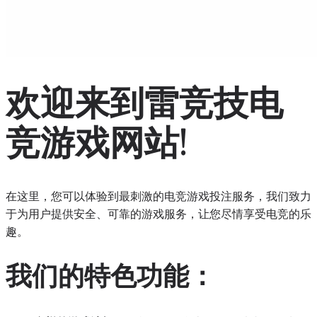
欢迎来到雷竞技电
竞游戏网站!
在这里，您可以体验到最刺激的电竞游戏投注服务，我们致力
于为用户提供安全、可靠的游戏服务，让您尽情享受电竞的乐
趣。
我们的特色功能：