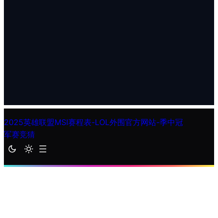
2025英雄联盟MSI赛程表-LOL外围官方网站-季中冠
军赛竞猜