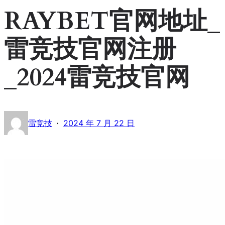
RAYBET官网地址_
雷竞技官网注册
_2024雷竞技官网
·
雷竞技
2024 年 7 月 22 日