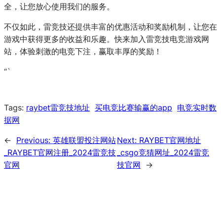
全，让您放心使用我们的服务。
不仅如此，雷竞技还提供丰富的优惠活动和奖励机制，让您在
游戏中获得更多的收益和乐趣。快来加入雷竞技电竞游戏网
站，体验刺激的电竞下注，赢取丰厚的奖励！
“`
Tags:
raybet雷竞技地址
买电竞比赛输赢的app
电竞实时数
据网
←
Previous:
英雄联盟投注网站
Next:
RAYBET官网地址
_RAYBET官网注册_2024雷竞技
_csgo竞猜网址_2024雷竞
官网
技官网
→