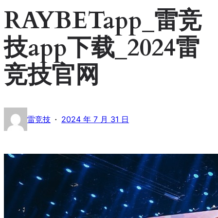
RAYBETapp_雷竞
技app下载_2024雷
竞技官网
·
雷竞技
2024 年 7 月 31 日