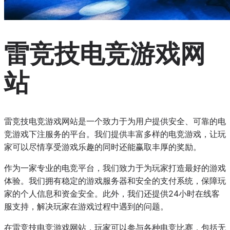
雷竞技电竞游戏网
站
雷竞技电竞游戏网站是一个致力于为用户提供安全、可靠的电
竞游戏下注服务的平台。我们提供丰富多样的电竞游戏，让玩
家可以尽情享受游戏乐趣的同时还能赢取丰厚的奖励。
作为一家专业的电竞平台，我们致力于为玩家打造最好的游戏
体验。我们拥有稳定的游戏服务器和安全的支付系统，保障玩
家的个人信息和资金安全。此外，我们还提供24小时在线客
服支持，解决玩家在游戏过程中遇到的问题。
在雷竞技电竞游戏网站，玩家可以参与各种电竞比赛，包括无