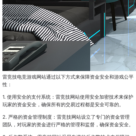
雷竞技电竞游戏网站通过以下方式来保障资金安全和游戏公平
性：
1. 使用安全的支付系统：雷竞技网站使用安全加密技术来保护
玩家的资金安全，确保所有的交易过程都是安全可靠的。
2. 严格的资金管理制度：雷竞技网站设立了专门的资金管理
团队，对玩家的资金进行严格的管理和监督，确保资金安全。