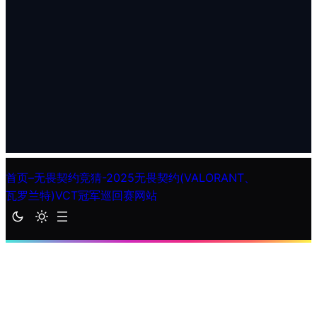
首页–无畏契约竞猜-2025无畏契约(VALORANT、
瓦罗兰特)VCT冠军巡回赛网站