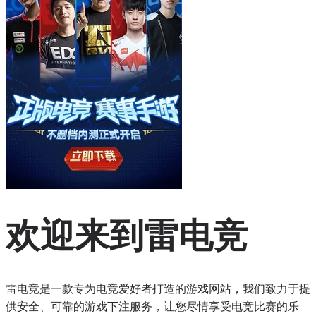
欢迎来到雷电竞
雷电竞是一款专为电竞爱好者打造的游戏网站，我们致力于提
供安全、可靠的游戏下注服务，让您尽情享受电竞比赛的乐