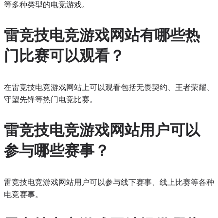
等多种类型的电竞游戏。
雷竞技电竞游戏网站有哪些热
门比赛可以观看？
在雷竞技电竞游戏网站上可以观看包括无畏契约、王者荣耀、
守望先锋等热门电竞比赛。
雷竞技电竞游戏网站用户可以
参与哪些赛事？
雷竞技电竞游戏网站用户可以参与线下赛事、线上比赛等各种
电竞赛事。