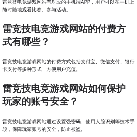
雷竞技电竞游戏网站有对应的手机端APP，用户可以在手机上
随时随地观看比赛、参与活动。
雷竞技电竞游戏网站的付费方
式有哪些？
雷竞技电竞游戏网站的付费方式包括支付宝、微信支付、银行
卡支付等多种形式，方便用户充值。
雷竞技电竞游戏网站如何保护
玩家的账号安全？
雷竞技电竞游戏网站通过设置强密码、使用人脸识别等技术手
段，保障玩家账号的安全，防止被盗。