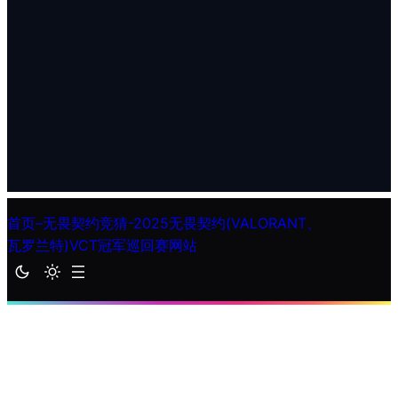
首页–无畏契约竞猜-2025无畏契约(VALORANT、
瓦罗兰特)VCT冠军巡回赛网站