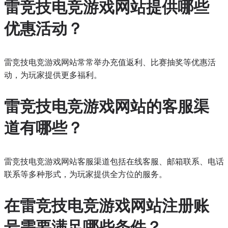
雷竞技电竞游戏网站提供哪些
优惠活动？
雷竞技电竞游戏网站常常举办充值返利、比赛抽奖等优惠活
动，为玩家提供更多福利。
雷竞技电竞游戏网站的客服渠
道有哪些？
雷竞技电竞游戏网站客服渠道包括在线客服、邮箱联系、电话
联系等多种形式，为玩家提供全方位的服务。
在雷竞技电竞游戏网站注册账
号需要满足哪些条件？