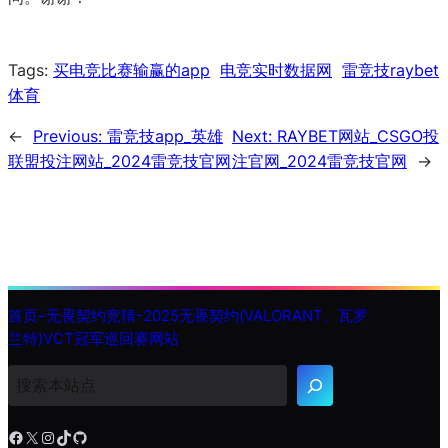
Tags:
买电竞比赛输赢的app
电竞实时数据网
雷竞技raybet
体育
←
Previous:
雷竞技app_英雄
Next:
RAYBET网站_CSGO投
联盟投注网站_2024雷竞技官网
注官网_2024雷竞技官网
→
首页–无畏契约竞猜-2025无畏契约(VALORANT、瓦罗
兰特)VCT冠军巡回赛网站
搜
索
Facebook
X
Instagram
TikTok
GitHub