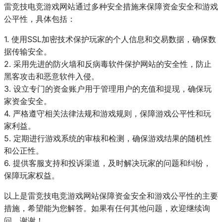
雷竞技电竞游戏网站通过多种安全措施来保障资金安全和游戏
公平性，具体包括：
1. 使用SSL加密技术保护玩家的个人信息和交易数据，确保数
据传输安全。
2. 采用先进的防火墙和反病毒软件保护网站的安全性，防止
黑客攻击和恶意软件入侵。
3. 设立专门的资金账户用于管理用户的充值和提现，确保玩
家资金安全。
4. 严格遵守相关法律法规和游戏规则，保障游戏公平性和玩
家利益。
5. 定期进行游戏系统的审核和检测，确保游戏结果的随机性
和公正性。
6. 提供客服支持和投诉渠道，及时解决玩家的问题和纠纷，
保障玩家权益。
以上是雷竞技电竞游戏网站保障资金安全和游戏公平性的主要
措施，希望能为您解答。如果有任何其他问题，欢迎继续询
问。谢谢！