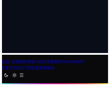
首页–无畏契约竞猜-2025无畏契约(VALORANT、
瓦罗兰特)VCT冠军巡回赛网站