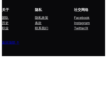
关于
隐私
社交网络
团队
隐私政策
Facebook
历史
条款
Instagram
职业
联系我们
Twitter/X
返回顶部 ↑