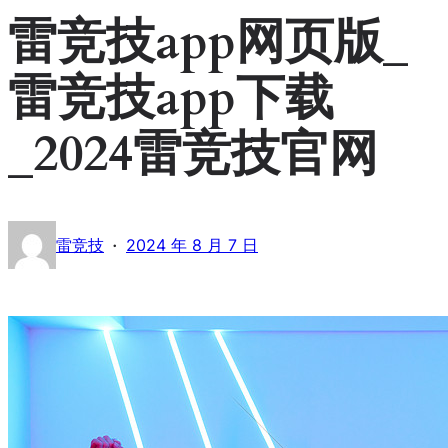
雷竞技app网页版_
雷竞技app下载
_2024雷竞技官网
·
雷竞技
2024 年 8 月 7 日