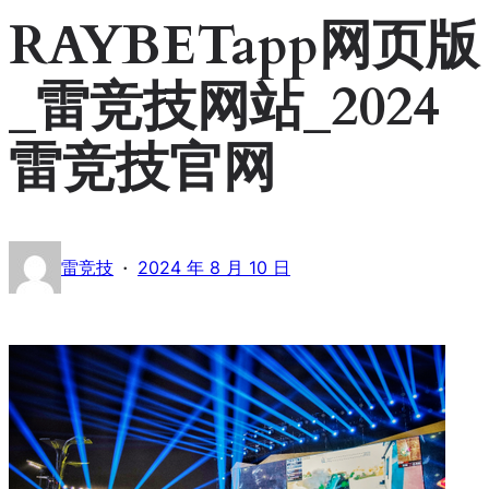
RAYBETapp网页版
_雷竞技网站_2024
雷竞技官网
·
雷竞技
2024 年 8 月 10 日