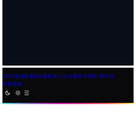
2025英雄联盟MSI赛程表-LOL外围官方网站-季中冠
军赛竞猜