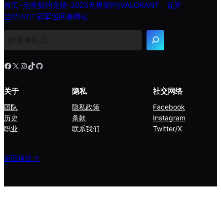
首页–无畏契约竞猜-2025无畏契约(VALORANT、瓦罗
兰特)VCT冠军巡回赛网站
搜
索
Facebook
X
Instagram
TikTok
GitHub
关于
隐私
社交网络
团队
隐私政策
Facebook
历史
条款
Instagram
职业
联系我们
Twitter/X
返回顶部 ↑