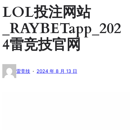
LOL投注网站
_RAYBETapp_202
4雷竞技官网
·
雷竞技
2024 年 8 月 13 日