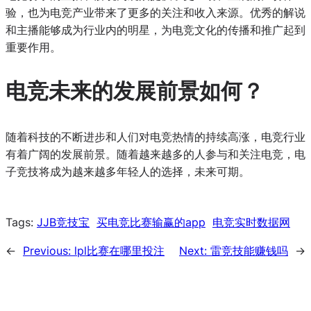
验，也为电竞产业带来了更多的关注和收入来源。优秀的解说
和主播能够成为行业内的明星，为电竞文化的传播和推广起到
重要作用。
电竞未来的发展前景如何？
随着科技的不断进步和人们对电竞热情的持续高涨，电竞行业
有着广阔的发展前景。随着越来越多的人参与和关注电竞，电
子竞技将成为越来越多年轻人的选择，未来可期。
Tags:
JJB竞技宝
买电竞比赛输赢的app
电竞实时数据网
←
Previous:
lpl比赛在哪里投注
Next:
雷竞技能赚钱吗
→