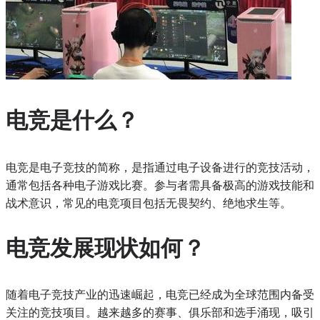
电竞是什么？
电竞是电子竞技的简称，是指通过电子设备进行的竞技活动，
通常包括各种电子游戏比赛。参与者需具备极高的游戏技能和
战术意识，常见的电竞项目包括无畏契约、绝地求生等。
电竞发展现状如何？
随着电子竞技产业的迅速崛起，电竞已经成为全球范围内备受
关注的竞技项目。越来越多的赛事、俱乐部和选手涌现，吸引