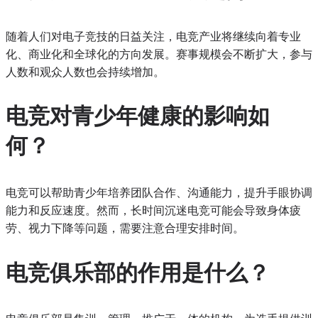
随着人们对电子竞技的日益关注，电竞产业将继续向着专业
化、商业化和全球化的方向发展。赛事规模会不断扩大，参与
人数和观众人数也会持续增加。
电竞对青少年健康的影响如
何？
电竞可以帮助青少年培养团队合作、沟通能力，提升手眼协调
能力和反应速度。然而，长时间沉迷电竞可能会导致身体疲
劳、视力下降等问题，需要注意合理安排时间。
电竞俱乐部的作用是什么？