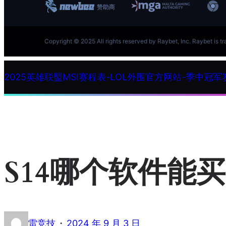
跳
2025英雄联盟MSI赛程表-LOL外围官方网站-季中冠
至
内
容
S14哪个软件能买
·
雷竞技
2024 年 9 月 3 日