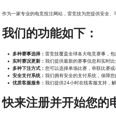
作为一家专业的电竞投注网站，雷竞技为您提供安全、
我们的功能如下：
多种赛事选择：
雷竞技覆盖全球各大电竞赛事，包括
实时赛况更新：
我们提供最新的赛事信息和实时比
多种下注方式：
您可以选择单场比赛，串联比赛或
安全支付系统：
我们拥有安全的支付系统，保障您
优质客服服务：
我们提供24小时在线客服支持，
快来注册并开始您的