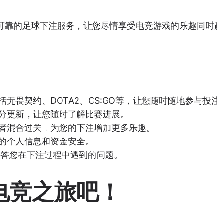
可靠的足球下注服务，让您尽情享受电竞游戏的乐趣同时
无畏契约、DOTA2、CS:GO等，让您随时随地参与投
分更新，让您随时了解比赛进展。
者混合过关，为您的下注增加更多乐趣。
的个人信息和资金安全。
解答您在下注过程中遇到的问题。
电竞之旅吧！