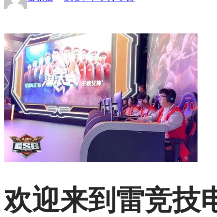
欢迎来到雷竞技