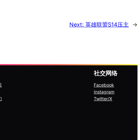
Next:
英雄联盟S14压主
→
社交网络
策
Facebook
Instagram
们
Twitter/X