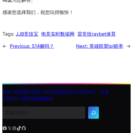
感谢您选择我们，祝您玩得愉快！
Tags:
JJB竞技宝
电竞实时数据网
雷竞技raybet体育
←
Previous:
S14赌吗？
Next:
英雄联盟lpl赔率
→
首页–无畏契约竞猜-2025无畏契约(VALORANT、瓦罗
兰特)VCT冠军巡回赛网站
搜
索
Facebook
X
Instagram
TikTok
GitHub