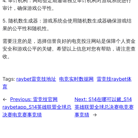
4. 审计机构：网站会定期邀请独立审计机构对游戏系统进行
审计，确保游戏公平性。
5. 随机数生成器：游戏系统会使用随机数生成器确保游戏结
果的公平性和随机性。
需要注意的是，选择信誉良好的电竞投注网站是保障个人资金
安全和游戏公平的关键。希望以上信息对您有帮助，请注意查
收。
Tags:
raybet雷竞技地址
电竞实时数据网
雷竞技raybet体
育
←
Previous:
雷竞技官网
Next:
S14在哪可以赌_S14
raybetapp_S14英雄联盟全球总
英雄联盟全球总决赛电竞赛
决赛电竞赛事竞猜
事竞猜
→