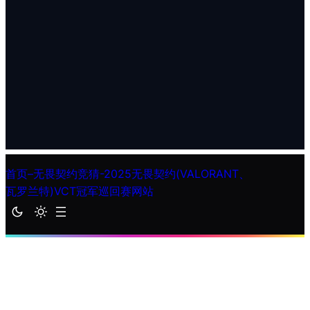
首页–无畏契约竞猜-2025无畏契约(VALORANT、
瓦罗兰特)VCT冠军巡回赛网站