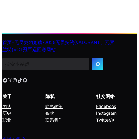
首页–无畏契约竞猜-2025无畏契约(VALORANT、瓦罗
兰特)VCT冠军巡回赛网站
搜
索
Facebook
X
Instagram
TikTok
GitHub
关于
隐私
社交网络
团队
隐私政策
Facebook
历史
条款
Instagram
职业
联系我们
Twitter/X
返回顶部 ↑