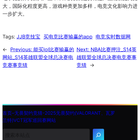
大，国际化程度更高，游戏种类更加多样，电竞文化影响力进
一步扩大。
Tags:
JJB竞技宝
买电竞比赛输赢的app
电竞实时数据网
←
Previous:
能买lol比赛输赢的
Next:
NBA比赛押注_S14英
网站_S14英雄联盟全球总决赛电
雄联盟全球总决赛电竞赛事
竞赛事竞猜
竞猜
→
首页–无畏契约竞猜-2025无畏契约(VALORANT、瓦罗
兰特)VCT冠军巡回赛网站
搜
索