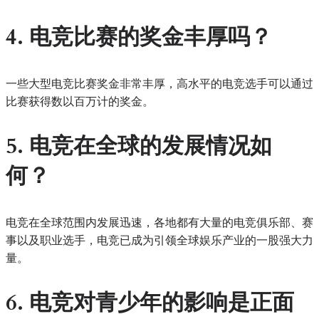
4. 电竞比赛的奖金丰厚吗？
一些大型电竞比赛奖金非常丰厚，高水平的电竞选手可以通过
比赛获得数以百万计的奖金。
5. 电竞在全球的发展情况如
何？
电竞在全球范围内发展迅速，各地都有大量的电竞俱乐部、赛
事以及职业选手，电竞已成为引领全球娱乐产业的一股强大力
量。
6. 电竞对青少年的影响是正面