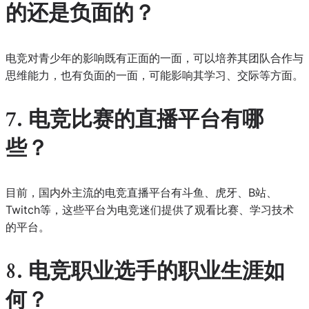
的还是负面的？
电竞对青少年的影响既有正面的一面，可以培养其团队合作与
思维能力，也有负面的一面，可能影响其学习、交际等方面。
7. 电竞比赛的直播平台有哪
些？
目前，国内外主流的电竞直播平台有斗鱼、虎牙、B站、
Twitch等，这些平台为电竞迷们提供了观看比赛、学习技术
的平台。
8. 电竞职业选手的职业生涯如
何？