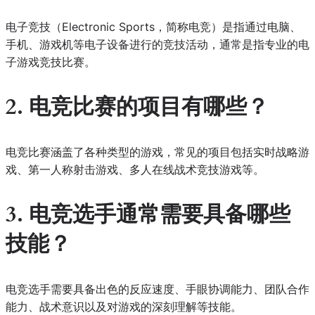
电子竞技（Electronic Sports，简称电竞）是指通过电脑、
手机、游戏机等电子设备进行的竞技活动，通常是指专业的电
子游戏竞技比赛。
2. 电竞比赛的项目有哪些？
电竞比赛涵盖了各种类型的游戏，常见的项目包括实时战略游
戏、第一人称射击游戏、多人在线战术竞技游戏等。
3. 电竞选手通常需要具备哪些
技能？
电竞选手需要具备出色的反应速度、手眼协调能力、团队合作
能力、战术意识以及对游戏的深刻理解等技能。