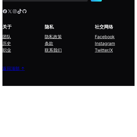
Facebook
X
Instagram
TikTok
GitHub
关于
隐私
社交网络
团队
隐私政策
Facebook
历史
条款
Instagram
职业
联系我们
Twitter/X
返回顶部 ↑